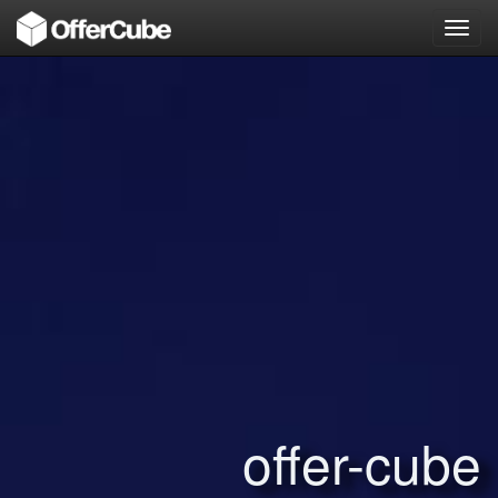
Toggl
navig
offer-cube