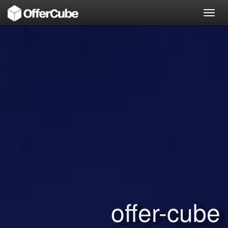
Toggl
navig
offer-cube