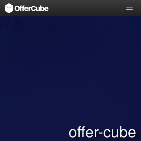
Toggl
navig
offer-cube