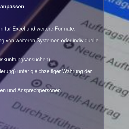
e
.
anpassen
en für Excel und weitere Formate.
ng von weiteren Systemen oder individuelle
auskunftungsansuchen).
rung) unter gleichzeitiger Wahrung der
den und Ansprechpersonen.