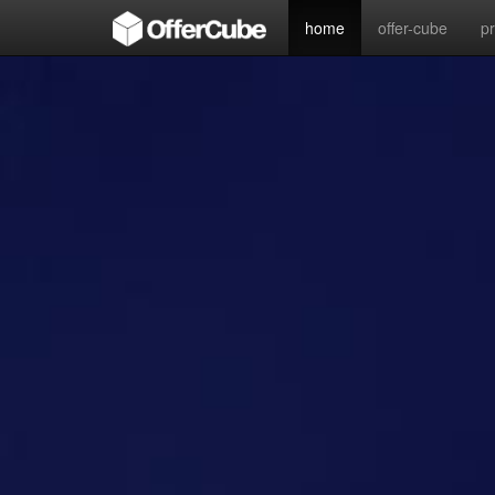
home
offer-cube
p