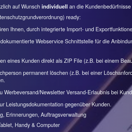
ätzlich auf Wunsch
an die Kundenbedürfniss
individuell
tenschutzgrundverordnung) ready:
en Ihnen, durch integrierte Import- und Exportfunktion
 dokumentierte Webservice Schnittstelle für die Anbindu
ten eines Kunden direkt als ZIP File (z.B. bei einem Be
person permanent löschen (z.B. bei einer Löschanforde
n.
zu Werbeversand/Newsletter Versand-Erlaubnis bei Kun
zur Leistungsdokumentation gegenüber Kunden.
, Erinnerungen, Auftragsverwaltung
Tablet, Handy & Computer