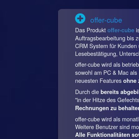
offer-cube
Das Produkt
i
offer-cube
Auftragsbearbeitung bis 
CRM System für Kunden u
Lesebestätigung, Untersch
offer-cube wird als betri
sowohl am PC & Mac als a
neuesten Features
ohne 
Durch die
bereits abgeb
"in der Hitze des Gefecht
Rechnungen zu behalte
offer-cube wird als mona
Weitere Benutzer sind mon
Alle Funktionalitäten so