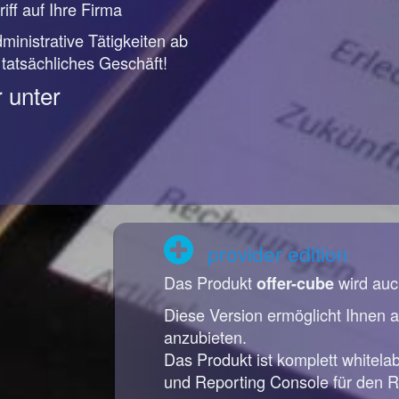
iff auf Ihre Firma
ministrative Tätigkeiten ab
r tatsächliches Geschäft!
 unter
provider edition
Das Produkt
wird auc
offer-cube
Diese Version ermöglicht Ihnen a
anzubieten.
Das Produkt ist komplett whitela
und Reporting Console für den R