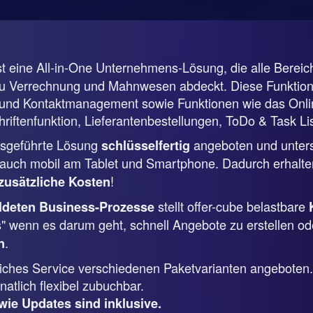
st eine All-in-One Unternehmens-Lösung, die alle Berei
zu Verrechnung und Mahnwesen abdeckt. Diese Funktione
nd Kontaktmanagement sowie Funktionen wie das Online
riftenfunktion, Lieferantenbestellungen, ToDo & Task Lis
ebsgeführte Lösung
angeboten und unterstü
schlüsselfertig
uch mobil am Tablet und Smartphone. Dadurch erhalten
!
zusätzliche Kosten
stellt offer-cube belastbare
ildeten Business-Prozesse
s" wenn es darum geht, schnell Angebote zu erstellen od
.
n
tliches Service verschiedenen Paketvarianten angeboten.
atlich flexibel zubuchbar.
wie Updates sind inklusive.