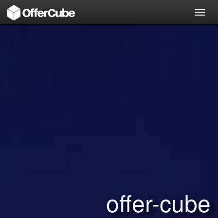
Toggl
navig
offer-cube