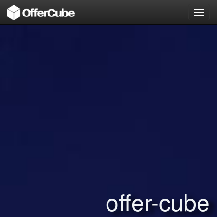
Toggl
navig
offer-cube