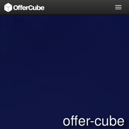
Toggl
navig
offer-cube