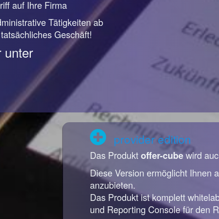
iff auf Ihre Firma
ministrative Tätigkeiten ab
r tatsächliches Geschäft!
 unter
provider edition
Das Produkt
wird auc
offer-cube
Diese Version ermöglicht Ihnen a
anzubieten.
Das Produkt ist komplett whitela
und Reporting Console für den R