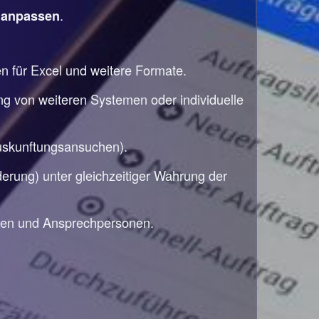
e
.
anpassen
en für Excel und weitere Formate.
ng von weiteren Systemen oder individuelle
auskunftungsansuchen).
rung) unter gleichzeitiger Wahrung der
den und Ansprechpersonen.