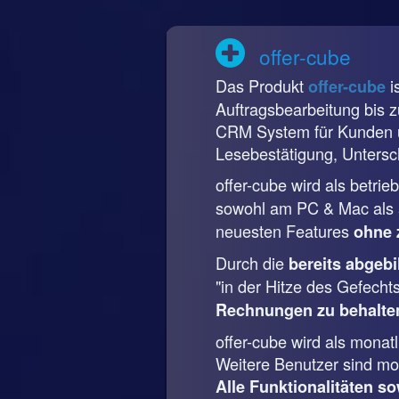
offer-cube
Das Produkt
i
offer-cube
Auftragsbearbeitung bis 
CRM System für Kunden u
Lesebestätigung, Untersch
offer-cube wird als betri
sowohl am PC & Mac als a
neuesten Features
ohne 
Durch die
bereits abgeb
"in der Hitze des Gefecht
Rechnungen zu behalte
offer-cube wird als mona
Weitere Benutzer sind mon
Alle Funktionalitäten so