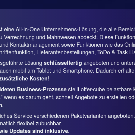
st eine All-in-One Unternehmens-Lösung, die alle Berei
zu Verrechnung und Mahnwesen abdeckt. Diese Funktione
nd Kontaktmanagement sowie Funktionen wie das Online
riftenfunktion, Lieferantenbestellungen, ToDo & Task Lis
ebsgeführte Lösung
angeboten und unterstü
schlüsselfertig
uch mobil am Tablet und Smartphone. Dadurch erhalten
!
zusätzliche Kosten
stellt offer-cube belastbare
ildeten Business-Prozesse
s" wenn es darum geht, schnell Angebote zu erstellen od
.
n
tliches Service verschiedenen Paketvarianten angeboten.
atlich flexibel zubuchbar.
wie Updates sind inklusive.