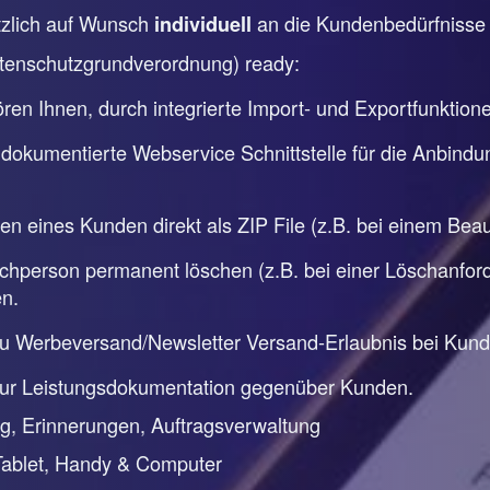
ätzlich auf Wunsch
an die Kundenbedürfniss
individuell
tenschutzgrundverordnung) ready:
en Ihnen, durch integrierte Import- und Exportfunktion
 dokumentierte Webservice Schnittstelle für die Anbindu
ten eines Kunden direkt als ZIP File (z.B. bei einem Be
person permanent löschen (z.B. bei einer Löschanforde
n.
zu Werbeversand/Newsletter Versand-Erlaubnis bei Kun
zur Leistungsdokumentation gegenüber Kunden.
, Erinnerungen, Auftragsverwaltung
Tablet, Handy & Computer