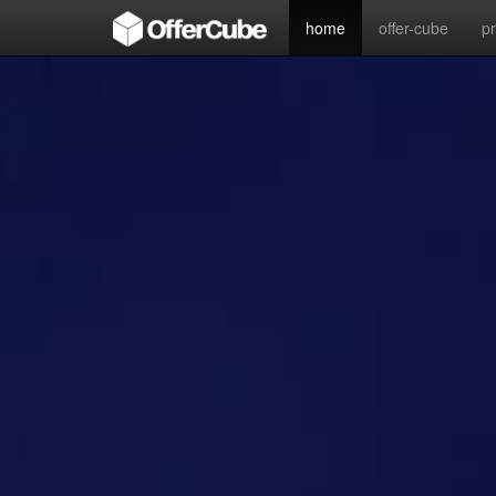
home
offer-cube
p