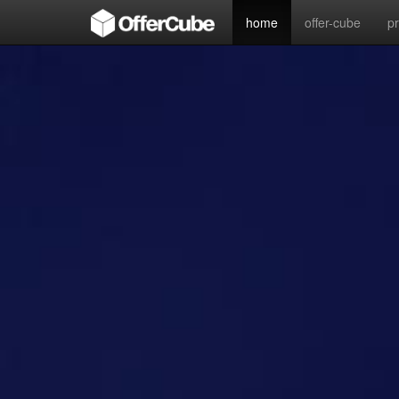
home
offer-cube
p