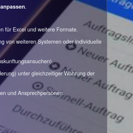
e
.
anpassen
en für Excel und weitere Formate.
ng von weiteren Systemen oder individuelle
auskunftungsansuchen).
rung) unter gleichzeitiger Wahrung der
den und Ansprechpersonen.