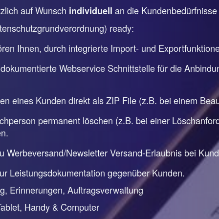
ätzlich auf Wunsch
an die Kundenbedürfniss
individuell
tenschutzgrundverordnung) ready:
en Ihnen, durch integrierte Import- und Exportfunktion
 dokumentierte Webservice Schnittstelle für die Anbindu
ten eines Kunden direkt als ZIP File (z.B. bei einem Be
person permanent löschen (z.B. bei einer Löschanforde
n.
zu Werbeversand/Newsletter Versand-Erlaubnis bei Kun
zur Leistungsdokumentation gegenüber Kunden.
, Erinnerungen, Auftragsverwaltung
Tablet, Handy & Computer