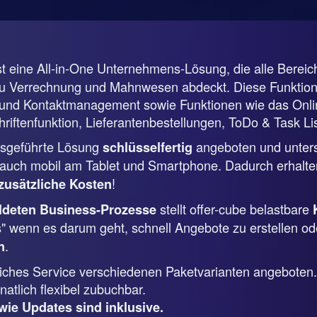
st eine All-in-One Unternehmens-Lösung, die alle Berei
zu Verrechnung und Mahnwesen abdeckt. Diese Funktione
nd Kontaktmanagement sowie Funktionen wie das Online
riftenfunktion, Lieferantenbestellungen, ToDo & Task Lis
ebsgeführte Lösung
angeboten und unterstü
schlüsselfertig
uch mobil am Tablet und Smartphone. Dadurch erhalten
!
zusätzliche Kosten
stellt offer-cube belastbare
ildeten Business-Prozesse
s" wenn es darum geht, schnell Angebote zu erstellen od
.
n
tliches Service verschiedenen Paketvarianten angeboten.
atlich flexibel zubuchbar.
wie Updates sind inklusive.