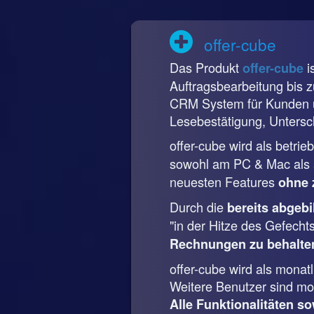
offer-cube
Das Produkt
i
offer-cube
Auftragsbearbeitung bis 
CRM System für Kunden u
Lesebestätigung, Untersch
offer-cube wird als betri
sowohl am PC & Mac als a
neuesten Features
ohne 
Durch die
bereits abgeb
"in der Hitze des Gefecht
Rechnungen zu behalte
offer-cube wird als mona
Weitere Benutzer sind mon
Alle Funktionalitäten so