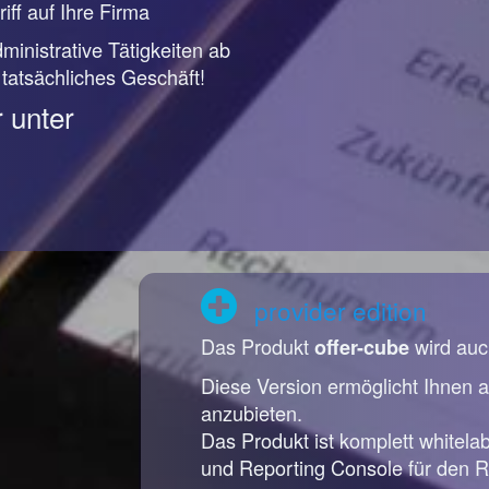
iff auf Ihre Firma
ministrative Tätigkeiten ab
r tatsächliches Geschäft!
 unter
provider edition
Das Produkt
wird auc
offer-cube
Diese Version ermöglicht Ihnen a
anzubieten.
Das Produkt ist komplett whitela
und Reporting Console für den R