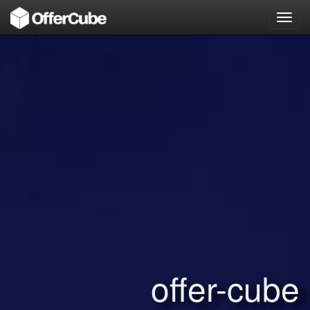
Toggl
navig
offer-cube