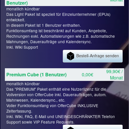
Benutzer)
monatlich kündbar
Das Light Paket ist speziell für Einzelunternehmer (EPUs)
entwickelt.
In diesem Paket ist 1 Benutzer enthalten.
Funktionsumfang ist beschränkt auf Kunden, Angebote,
Rechnungen exkl. Automatisierungen wie z.B. automatische
Mahnungen, Daueraufträge und Kalendersync.
Inkl. Wiki Support
Bestell-Anfrage senden
99,90€ /
Premium Cube (1 Benutzer)
0,00€
Monat
monatlich kündbar
Das "PREMIUM" Paket enthält eine Nutzerlizenz für die
Vollversion von OfferCube inkl. Daueraufträgen, autom.
Mahnwesen, Kalendersync., etc.
Voller Funktionsumfang von OfferCube INKLUSIVE
Zeiterfassung.
Inkl. Wiki, FAQ, E-Mail und UNEINGESCHRÄNKTER Telefon
Support sowie VIP Feature Requests.