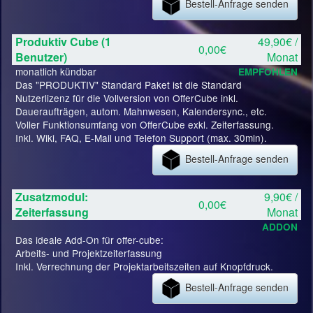
Bestell-Anfrage senden
Produktiv Cube (1
49,90€ /
0,00€
Benutzer)
Monat
monatlich kündbar
EMPFOHLEN
Das "PRODUKTIV" Standard Paket ist die Standard
Nutzerlizenz für die Vollversion von OfferCube inkl.
Daueraufträgen, autom. Mahnwesen, Kalendersync., etc.
Voller Funktionsumfang von OfferCube exkl. Zeiterfassung.
Inkl. Wiki, FAQ, E-Mail und Telefon Support (max. 30min).
Bestell-Anfrage senden
Zusatzmodul:
9,90€ /
0,00€
Zeiterfassung
Monat
ADDON
Das ideale Add-On für offer-cube:
Arbeits- und Projektzeiterfassung
Inkl. Verrechnung der Projektarbeitszeiten auf Knopfdruck.
Bestell-Anfrage senden