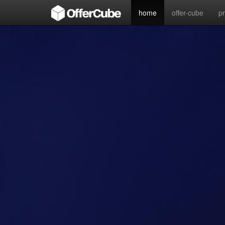
home
offer-cube
p