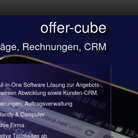
offer-cube
träge, Rechnungen, CRM
All-in-One Software Lösung zur Angebots-,
nwesen Abwicklung sowie Kunden-CRM.
nerungen, Auftragsverwaltung
 Handy & Computer
 Ihre Firma
ative Tätigkeiten ab