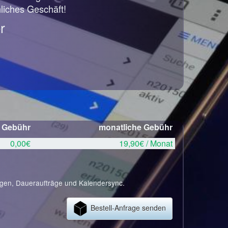
hliches Geschäft!
r
e Gebühr
monatliche Gebühr
0,00€
19,90€ / Monat
ngen, Daueraufträge und Kalendersync.
Bestell-Anfrage senden