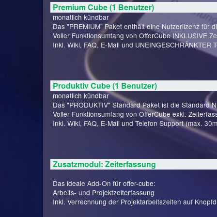
Premium Cube (1 Benutzer)
monatlich kündbar
Das "PREMIUM" Paket enthält eine Nutzerlizenz für d
Voller Funktionsumfang von OfferCube INKLUSIVE Zei
Inkl. Wiki, FAQ, E-Mail und UNEINGESCHRÄNKTER Te
Produktiv Cube (1 Benutzer)
monatlich kündbar
Das "PRODUKTIV" Standard Paket ist die Standard Nut
Voller Funktionsumfang von OfferCube exkl. Zeiterfas
Inkl. Wiki, FAQ, E-Mail und Telefon Support (max. 30m
Zusatzmodul: Zeiterfassung
Das ideale Add-On für offer-cube:
Arbeits- und Projektzeiterfassung
Inkl. Verrechnung der Projektarbeitszeiten auf Knopfd