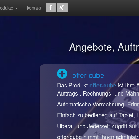
rodukte
kontakt
Angebote, Auf
offer-cube
Das Produkt
ist Ihre 
offer-cube
Auftrags-, Rechnungs- und Mah
Automatische Verrechnung, Erin
Einfach zu bedienen auf Tablet,
Überall und Jederzeit Zugriff auf
offer-cube nimmt Ihnen administr