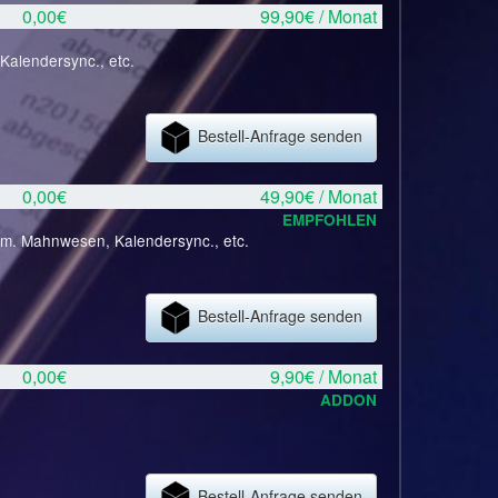
0,00€
99,90€ / Monat
Kalendersync., etc.
Bestell-Anfrage senden
0,00€
49,90€ / Monat
EMPFOHLEN
tom. Mahnwesen, Kalendersync., etc.
Bestell-Anfrage senden
0,00€
9,90€ / Monat
ADDON
Bestell-Anfrage senden