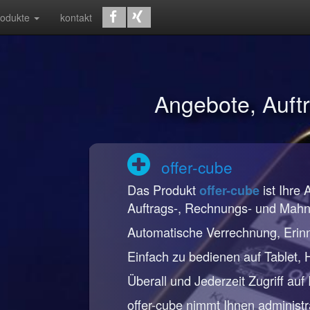
rodukte
kontakt
Angebote, Auf
offer-cube
Das Produkt
ist Ihre 
offer-cube
Auftrags-, Rechnungs- und Mah
Automatische Verrechnung, Erin
Einfach zu bedienen auf Tablet,
Überall und Jederzeit Zugriff auf
offer-cube nimmt Ihnen administr