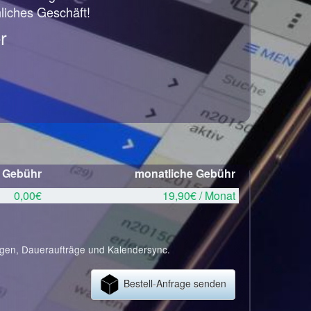
hliches Geschäft!
r
e Gebühr
monatliche Gebühr
0,00€
19,90€ / Monat
ngen, Daueraufträge und Kalendersync.
Bestell-Anfrage senden