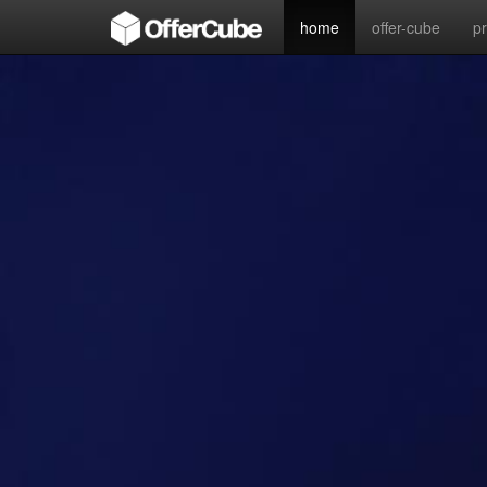
home
offer-cube
p