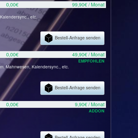
0,00€
99,90€ / Monat
Kalendersync., etc.
Bestell-Anfrage senden
0,00€
49,90€ / Monat
EMPFOHLEN
tom. Mahnwesen, Kalendersync., etc.
Bestell-Anfrage senden
0,00€
9,90€ / Monat
ADDON
Bestell-Anfrage senden