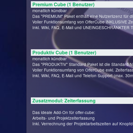
Premium Cube (1 Benutzer)
monatlich kündbar
Das "PREMIUM" Paket enthält eine Nutzerlizenz für d
Voller Funktionsumfang von OfferCube INKLUSIVE Zei
Inkl. Wiki, FAQ, E-Mail und UNEINGESCHRÄNKTER Te
Produktiv Cube (1 Benutzer)
monatlich kündbar
Das "PRODUKTIV" Standard Paket ist die Standard Nut
Voller Funktionsumfang von OfferCube exkl. Zeiterfas
Inkl. Wiki, FAQ, E-Mail und Telefon Support (max. 30m
Zusatzmodul: Zeiterfassung
Das ideale Add-On für offer-cube:
Arbeits- und Projektzeiterfassung
Inkl. Verrechnung der Projektarbeitszeiten auf Knopfd