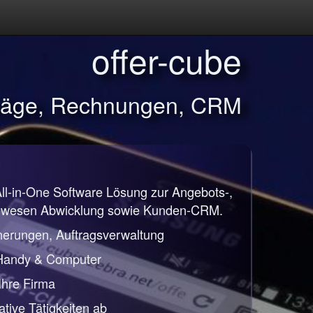
offer-cube
träge, Rechnungen, CRM
All-in-One Software Lösung zur Angebots-,
nwesen Abwicklung sowie Kunden-CRM.
nerungen, Auftragsverwaltung
 Handy & Computer
 Ihre Firma
ative Tätigkeiten ab