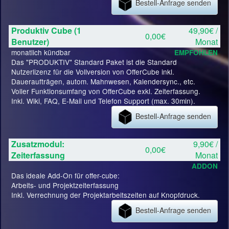
Bestell-Anfrage senden
Produktiv Cube (1
49,90€ /
0,00€
Benutzer)
Monat
monatlich kündbar
EMPFOHLEN
Das "PRODUKTIV" Standard Paket ist die Standard
Nutzerlizenz für die Vollversion von OfferCube inkl.
Daueraufträgen, autom. Mahnwesen, Kalendersync., etc.
Voller Funktionsumfang von OfferCube exkl. Zeiterfassung.
Inkl. Wiki, FAQ, E-Mail und Telefon Support (max. 30min).
Bestell-Anfrage senden
Zusatzmodul:
9,90€ /
0,00€
Zeiterfassung
Monat
ADDON
Das ideale Add-On für offer-cube:
Arbeits- und Projektzeiterfassung
Inkl. Verrechnung der Projektarbeitszeiten auf Knopfdruck.
Bestell-Anfrage senden