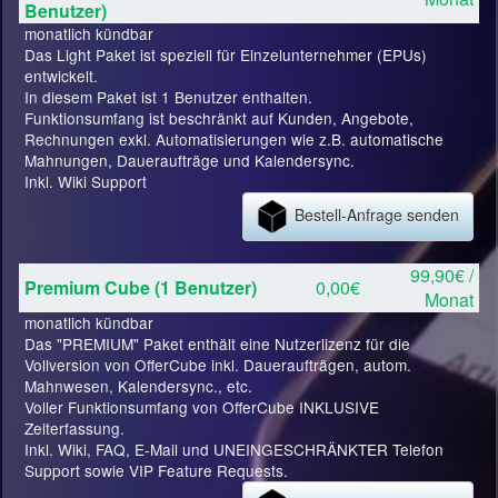
Benutzer)
monatlich kündbar
Das Light Paket ist speziell für Einzelunternehmer (EPUs)
entwickelt.
In diesem Paket ist 1 Benutzer enthalten.
Funktionsumfang ist beschränkt auf Kunden, Angebote,
Rechnungen exkl. Automatisierungen wie z.B. automatische
Mahnungen, Daueraufträge und Kalendersync.
Inkl. Wiki Support
Bestell-Anfrage senden
99,90€ /
Premium Cube (1 Benutzer)
0,00€
Monat
monatlich kündbar
Das "PREMIUM" Paket enthält eine Nutzerlizenz für die
Vollversion von OfferCube inkl. Daueraufträgen, autom.
Mahnwesen, Kalendersync., etc.
Voller Funktionsumfang von OfferCube INKLUSIVE
Zeiterfassung.
Inkl. Wiki, FAQ, E-Mail und UNEINGESCHRÄNKTER Telefon
Support sowie VIP Feature Requests.