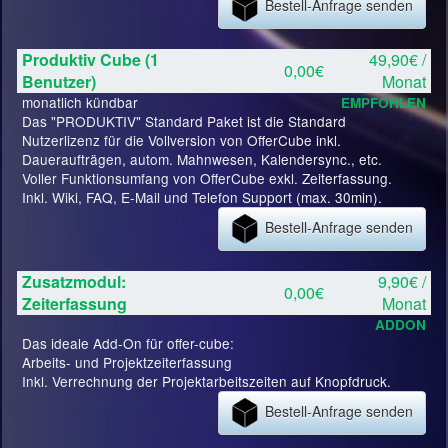
Bestell-Anfrage senden
Produktiv Cube (1
49,90€ /
0,00€
Benutzer)
Monat
monatlich kündbar
EMPFOHLEN
Das "PRODUKTIV" Standard Paket ist die Standard
Nutzerlizenz für die Vollversion von OfferCube inkl.
Daueraufträgen, autom. Mahnwesen, Kalendersync., etc.
Voller Funktionsumfang von OfferCube exkl. Zeiterfassung.
Inkl. Wiki, FAQ, E-Mail und Telefon Support (max. 30min).
Bestell-Anfrage senden
Zusatzmodul:
9,90€ /
0,00€
Zeiterfassung
Monat
ADDON
Das ideale Add-On für offer-cube:
Arbeits- und Projektzeiterfassung
Inkl. Verrechnung der Projektarbeitszeiten auf Knopfdruck.
Bestell-Anfrage senden