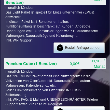
Benutzer)
monatlich kündbar
Das Light Paket ist speziell für Einzelunternehmer (EPUs)
entwickelt.
In diesem Paket ist 1 Benutzer enthalten.
Funktionsumfang ist beschränkt auf Kunden, Angebote,
Rechnungen exkl. Automatisierungen wie z.B. automatische
Mahnungen, Daueraufträge und Kalendersync.
Inkl. Wiki Support
Bestell-Anfrage senden
99,90€ /
Premium Cube (1 Benutzer)
0,00€
Monat
monatlich kündbar
Das "PREMIUM" Paket enthält eine Nutzerlizenz für die
Vollversion von OfferCube inkl. Daueraufträgen, autom.
Mahnwesen, Kalendersync., etc.
Voller Funktionsumfang von OfferCube INKLUSIVE
Zeiterfassung.
Inkl. Wiki, FAQ, E-Mail und UNEINGESCHRÄNKTER Telefon
Support sowie VIP Feature Requests.