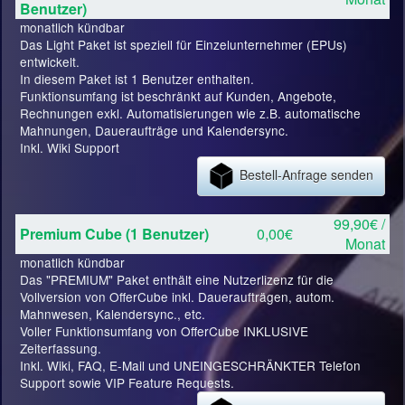
Benutzer)
monatlich kündbar
Das Light Paket ist speziell für Einzelunternehmer (EPUs)
entwickelt.
In diesem Paket ist 1 Benutzer enthalten.
Funktionsumfang ist beschränkt auf Kunden, Angebote,
Rechnungen exkl. Automatisierungen wie z.B. automatische
Mahnungen, Daueraufträge und Kalendersync.
Inkl. Wiki Support
Bestell-Anfrage senden
99,90€ /
Premium Cube (1 Benutzer)
0,00€
Monat
monatlich kündbar
Das "PREMIUM" Paket enthält eine Nutzerlizenz für die
Vollversion von OfferCube inkl. Daueraufträgen, autom.
Mahnwesen, Kalendersync., etc.
Voller Funktionsumfang von OfferCube INKLUSIVE
Zeiterfassung.
Inkl. Wiki, FAQ, E-Mail und UNEINGESCHRÄNKTER Telefon
Support sowie VIP Feature Requests.