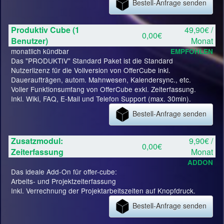
Bestell-Anfrage senden
Produktiv Cube (1
49,90€ /
0,00€
Benutzer)
Monat
monatlich kündbar
EMPFOHLEN
Das "PRODUKTIV" Standard Paket ist die Standard
Nutzerlizenz für die Vollversion von OfferCube inkl.
Daueraufträgen, autom. Mahnwesen, Kalendersync., etc.
Voller Funktionsumfang von OfferCube exkl. Zeiterfassung.
Inkl. Wiki, FAQ, E-Mail und Telefon Support (max. 30min).
Bestell-Anfrage senden
Zusatzmodul:
9,90€ /
0,00€
Zeiterfassung
Monat
ADDON
Das ideale Add-On für offer-cube:
Arbeits- und Projektzeiterfassung
Inkl. Verrechnung der Projektarbeitszeiten auf Knopfdruck.
Bestell-Anfrage senden