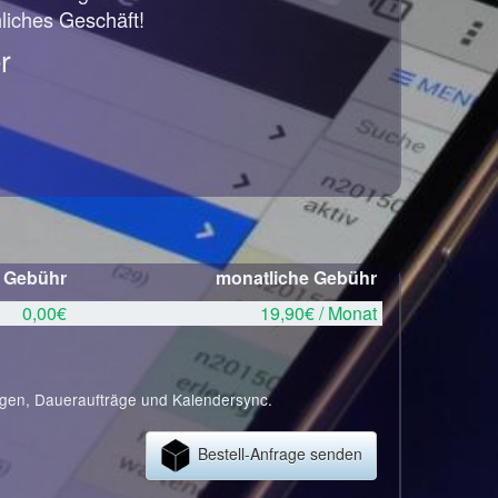
hliches Geschäft!
r
e Gebühr
monatliche Gebühr
0,00€
19,90€ / Monat
ngen, Daueraufträge und Kalendersync.
Bestell-Anfrage senden