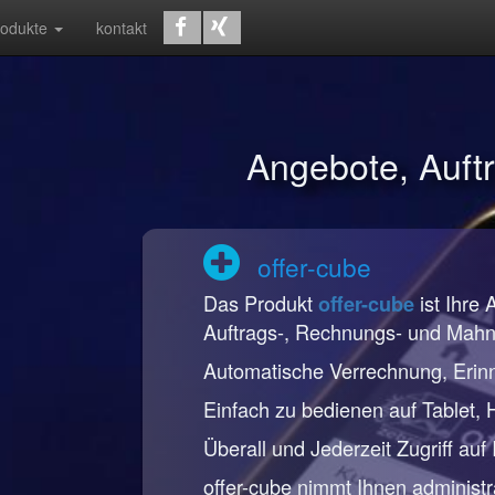
rodukte
kontakt
Angebote, Auf
offer-cube
Das Produkt
ist Ihre 
offer-cube
Auftrags-, Rechnungs- und Mah
Automatische Verrechnung, Erin
Einfach zu bedienen auf Tablet,
Überall und Jederzeit Zugriff auf
offer-cube nimmt Ihnen administr