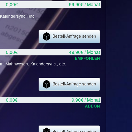
0,00€
99,90€ / Monat
Kalendersync., etc.
Bestell-Anfrage senden
0,00€
49,90€ / Monat
EMPFOHLEN
tom. Mahnwesen, Kalendersync., etc.
Bestell-Anfrage senden
0,00€
9,90€ / Monat
ADDON
Bestell-Anfrage senden