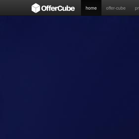
home
offer-cube
p