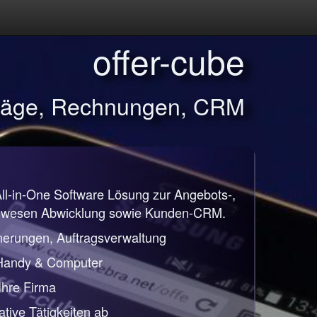
offer-cube
träge, Rechnungen, CRM
All-in-One Software Lösung zur Angebots-,
nwesen Abwicklung sowie Kunden-CRM.
nerungen, Auftragsverwaltung
 Handy & Computer
 Ihre Firma
ative Tätigkeiten ab