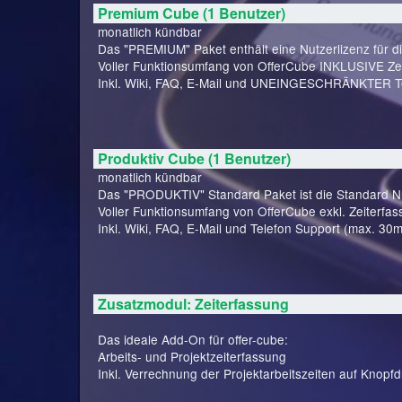
Premium Cube (1 Benutzer)
monatlich kündbar
Das "PREMIUM" Paket enthält eine Nutzerlizenz für d
Voller Funktionsumfang von OfferCube INKLUSIVE Zei
Inkl. Wiki, FAQ, E-Mail und UNEINGESCHRÄNKTER Te
Produktiv Cube (1 Benutzer)
monatlich kündbar
Das "PRODUKTIV" Standard Paket ist die Standard Nut
Voller Funktionsumfang von OfferCube exkl. Zeiterfas
Inkl. Wiki, FAQ, E-Mail und Telefon Support (max. 30m
Zusatzmodul: Zeiterfassung
Das ideale Add-On für offer-cube:
Arbeits- und Projektzeiterfassung
Inkl. Verrechnung der Projektarbeitszeiten auf Knopfd