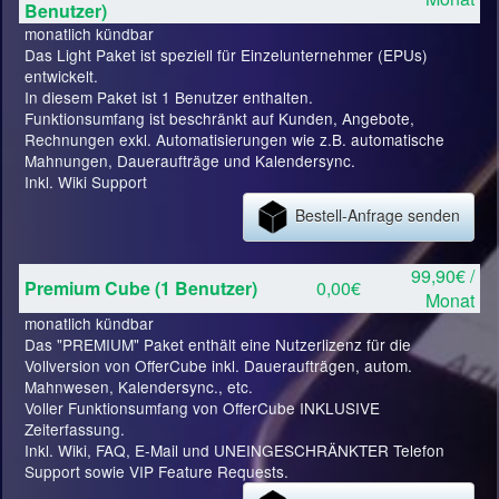
Benutzer)
monatlich kündbar
Das Light Paket ist speziell für Einzelunternehmer (EPUs)
entwickelt.
In diesem Paket ist 1 Benutzer enthalten.
Funktionsumfang ist beschränkt auf Kunden, Angebote,
Rechnungen exkl. Automatisierungen wie z.B. automatische
Mahnungen, Daueraufträge und Kalendersync.
Inkl. Wiki Support
Bestell-Anfrage senden
99,90€ /
Premium Cube (1 Benutzer)
0,00€
Monat
monatlich kündbar
Das "PREMIUM" Paket enthält eine Nutzerlizenz für die
Vollversion von OfferCube inkl. Daueraufträgen, autom.
Mahnwesen, Kalendersync., etc.
Voller Funktionsumfang von OfferCube INKLUSIVE
Zeiterfassung.
Inkl. Wiki, FAQ, E-Mail und UNEINGESCHRÄNKTER Telefon
Support sowie VIP Feature Requests.