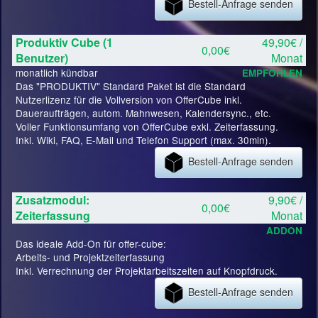
Bestell-Anfrage senden
Produktiv Cube (1
49,90€ /
0,00€
Benutzer)
Monat
monatlich kündbar
EMPFOHLEN
Das "PRODUKTIV" Standard Paket ist die Standard
Nutzerlizenz für die Vollversion von OfferCube inkl.
Daueraufträgen, autom. Mahnwesen, Kalendersync., etc.
Voller Funktionsumfang von OfferCube exkl. Zeiterfassung.
Inkl. Wiki, FAQ, E-Mail und Telefon Support (max. 30min).
Bestell-Anfrage senden
Zusatzmodul:
9,90€ /
0,00€
Zeiterfassung
Monat
ADDON
Das ideale Add-On für offer-cube:
Arbeits- und Projektzeiterfassung
Inkl. Verrechnung der Projektarbeitszeiten auf Knopfdruck.
Bestell-Anfrage senden