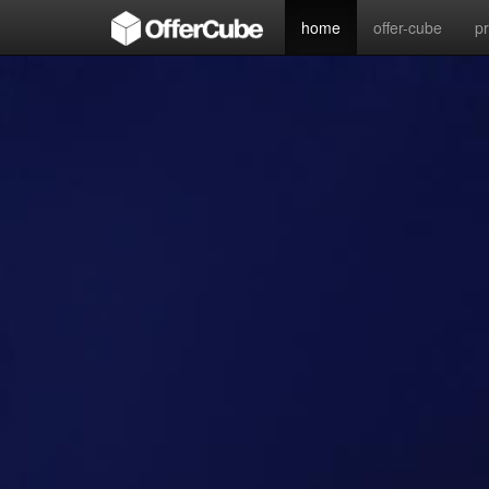
home
offer-cube
p