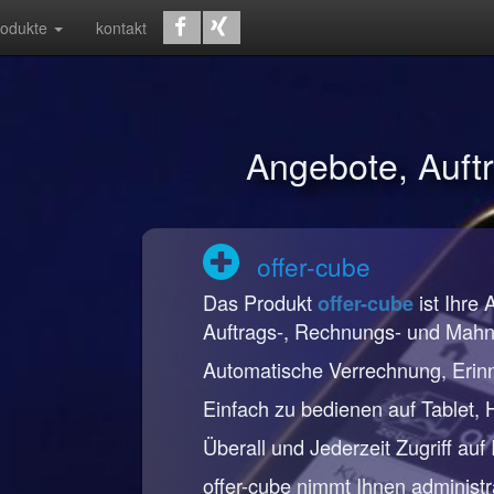
rodukte
kontakt
Angebote, Auf
offer-cube
Das Produkt
ist Ihre 
offer-cube
Auftrags-, Rechnungs- und Mah
Automatische Verrechnung, Erin
Einfach zu bedienen auf Tablet,
Überall und Jederzeit Zugriff auf
offer-cube nimmt Ihnen administr