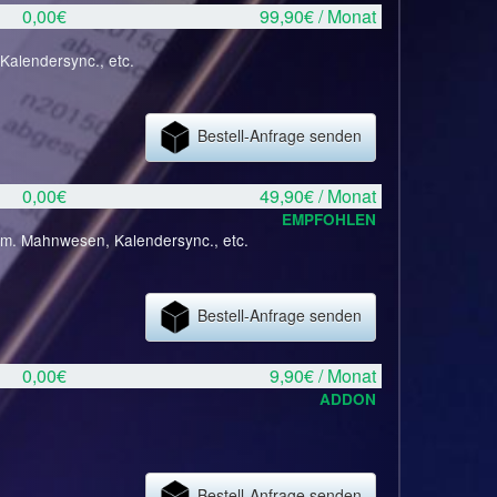
0,00€
99,90€ / Monat
Kalendersync., etc.
Bestell-Anfrage senden
0,00€
49,90€ / Monat
EMPFOHLEN
tom. Mahnwesen, Kalendersync., etc.
Bestell-Anfrage senden
0,00€
9,90€ / Monat
ADDON
Bestell-Anfrage senden