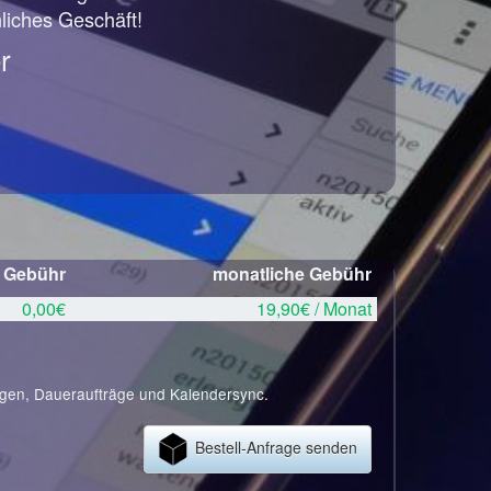
hliches Geschäft!
r
e Gebühr
monatliche Gebühr
0,00€
19,90€ / Monat
ngen, Daueraufträge und Kalendersync.
Bestell-Anfrage senden