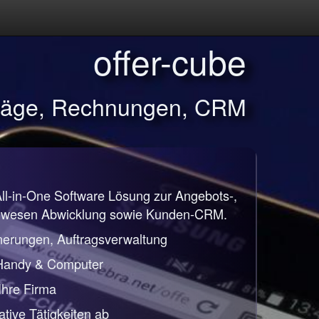
offer-cube
träge, Rechnungen, CRM
All-in-One Software Lösung zur Angebots-,
nwesen Abwicklung sowie Kunden-CRM.
nerungen, Auftragsverwaltung
 Handy & Computer
 Ihre Firma
ative Tätigkeiten ab