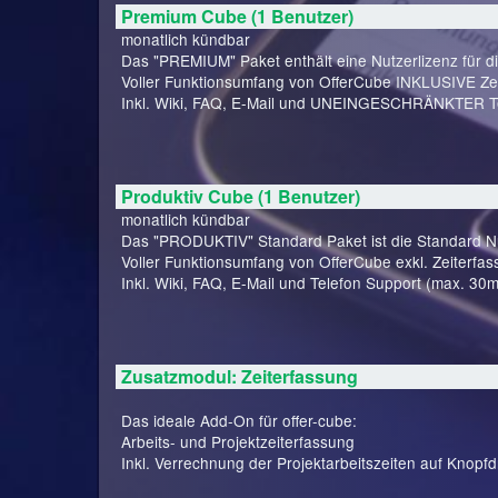
Premium Cube (1 Benutzer)
monatlich kündbar
Das "PREMIUM" Paket enthält eine Nutzerlizenz für d
Voller Funktionsumfang von OfferCube INKLUSIVE Zei
Inkl. Wiki, FAQ, E-Mail und UNEINGESCHRÄNKTER Te
Produktiv Cube (1 Benutzer)
monatlich kündbar
Das "PRODUKTIV" Standard Paket ist die Standard Nut
Voller Funktionsumfang von OfferCube exkl. Zeiterfas
Inkl. Wiki, FAQ, E-Mail und Telefon Support (max. 30m
Zusatzmodul: Zeiterfassung
Das ideale Add-On für offer-cube:
Arbeits- und Projektzeiterfassung
Inkl. Verrechnung der Projektarbeitszeiten auf Knopfd