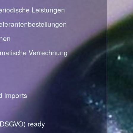
riodische Leistungen
Lieferantenbestellungen
onen
omatische Verrechnung
nd Imports
(DSGVO) ready