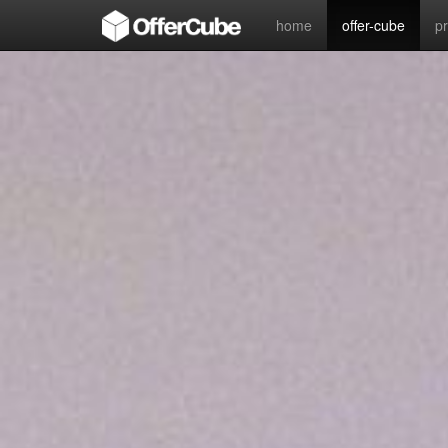
home
offer-cube
p