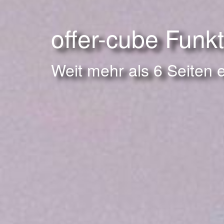
offer-cube Funk
Weit mehr als 6 Seiten 