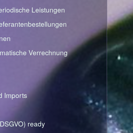
riodische Leistungen
Lieferantenbestellungen
onen
omatische Verrechnung
nd Imports
(DSGVO) ready