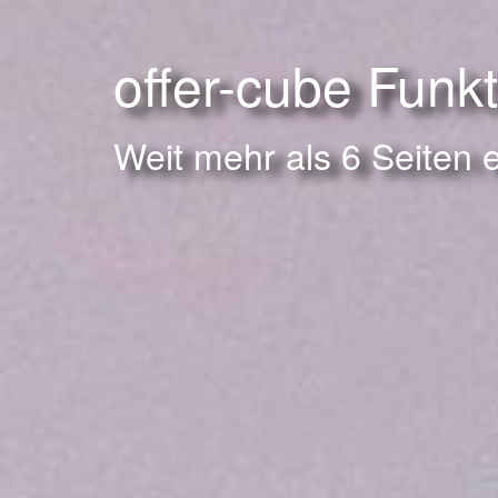
offer-cube Funk
Weit mehr als 6 Seiten 