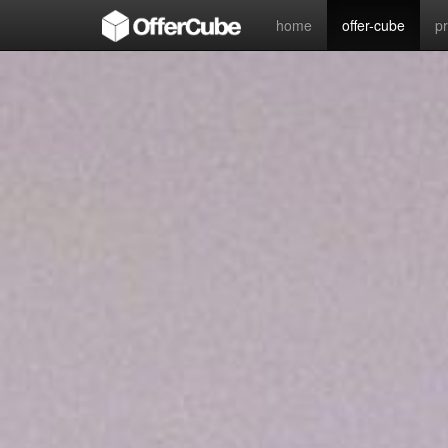
home
offer-cube
p