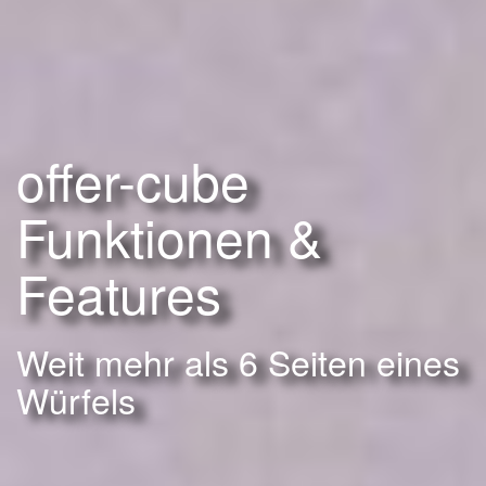
offer-cube
Funktionen &
Features
Weit mehr als 6 Seiten eines
Würfels