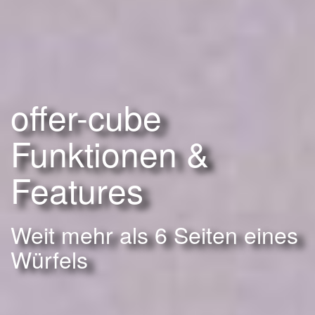
offer-cube
Funktionen &
Features
Weit mehr als 6 Seiten eines
Würfels