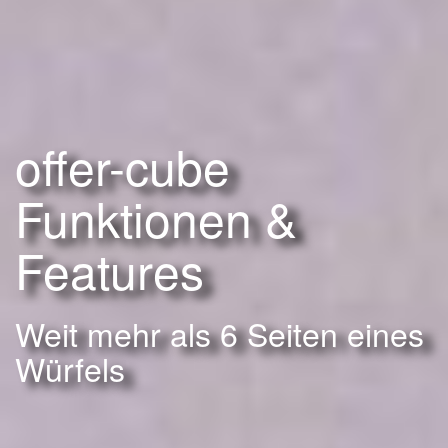
offer-cube
Funktionen &
Features
Weit mehr als 6 Seiten eines
Würfels