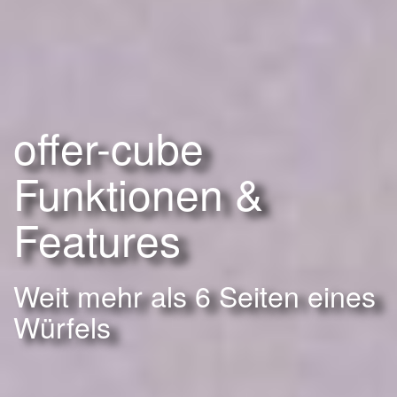
offer-cube
Funktionen &
Features
Weit mehr als 6 Seiten eines
Würfels