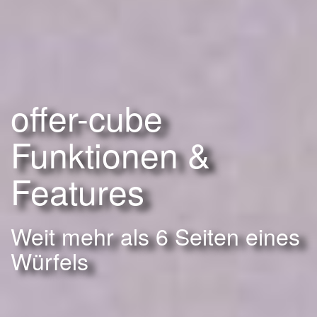
offer-cube
Funktionen &
Features
Weit mehr als 6 Seiten eines
Würfels