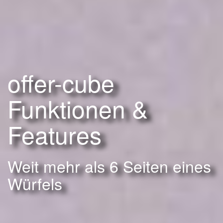
offer-cube
Funktionen &
Features
Weit mehr als 6 Seiten eines
Würfels