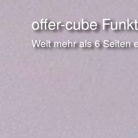
offer-cube Funk
Weit mehr als 6 Seiten 