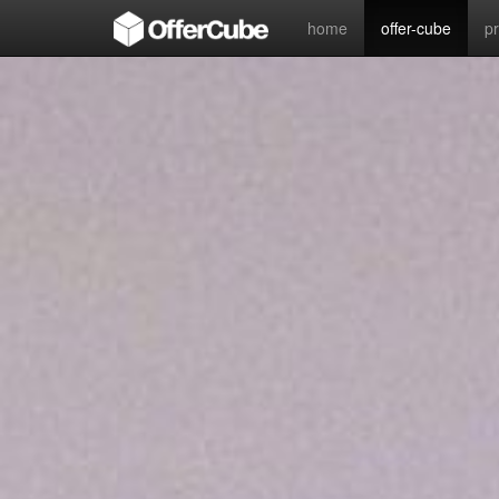
home
offer-cube
p