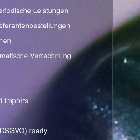
riodische Leistungen
Lieferantenbestellungen
onen
omatische Verrechnung
nd Imports
(DSGVO) ready