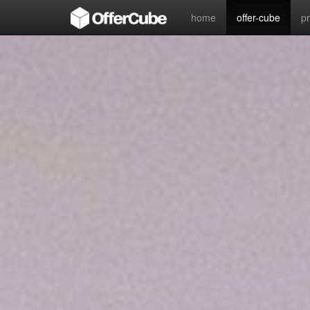
home
offer-cube
p