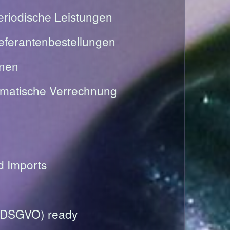
riodische Leistungen
Lieferantenbestellungen
onen
omatische Verrechnung
nd Imports
(DSGVO) ready