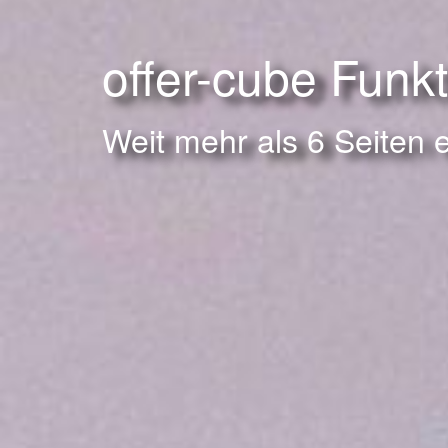
offer-cube Funk
Weit mehr als 6 Seiten 