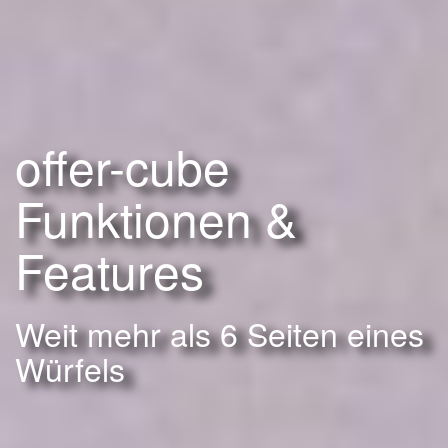
offer-cube
Funktionen &
Features
Weit mehr als 6 Seiten eines
Würfels