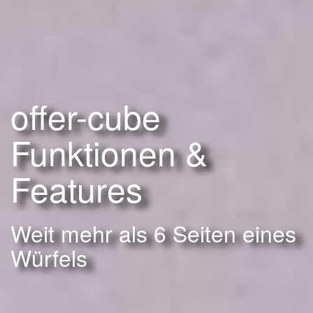
offer-cube
Funktionen &
Features
Weit mehr als 6 Seiten eines
Würfels