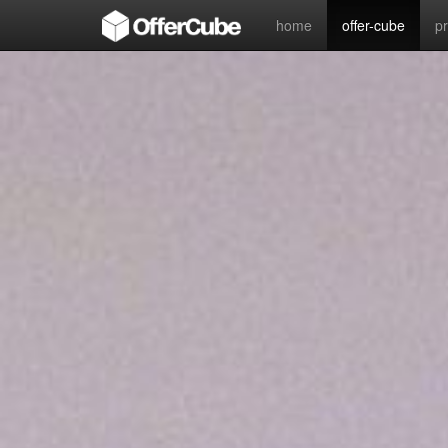
home
offer-cube
p