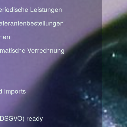
riodische Leistungen
Lieferantenbestellungen
onen
omatische Verrechnung
nd Imports
(DSGVO) ready