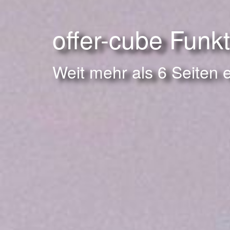
offer-cube Funk
Weit mehr als 6 Seiten 