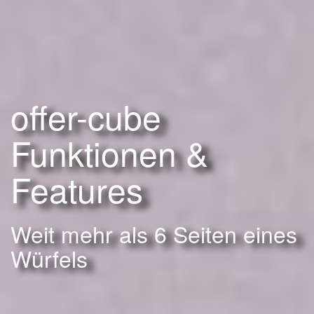
offer-cube
Funktionen &
Features
Weit mehr als 6 Seiten eines
Würfels