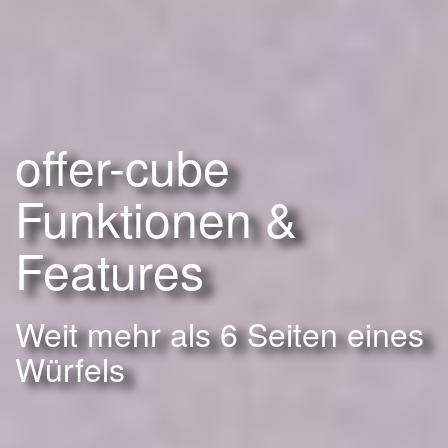
offer-cube
Funktionen &
Features
Weit mehr als 6 Seiten eines
Würfels