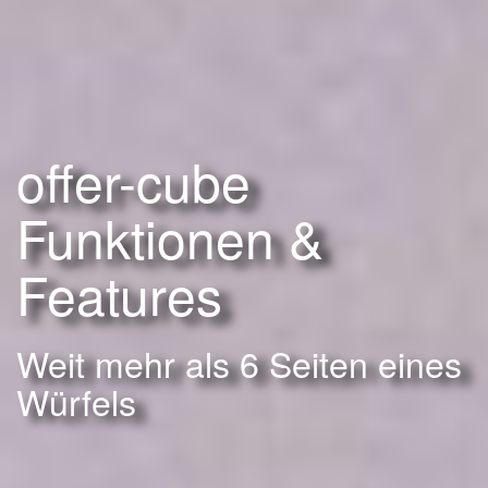
offer-cube
Funktionen &
Features
Weit mehr als 6 Seiten eines
Würfels