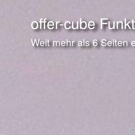
offer-cube Funk
Weit mehr als 6 Seiten 