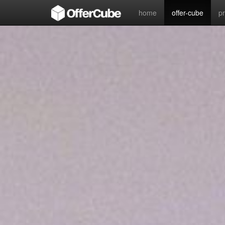
home
offer-cube
p