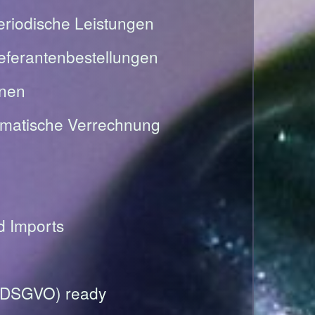
riodische Leistungen
Lieferantenbestellungen
onen
omatische Verrechnung
nd Imports
(DSGVO) ready