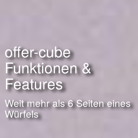
offer-cube
Funktionen &
Features
Weit mehr als 6 Seiten eines
Würfels