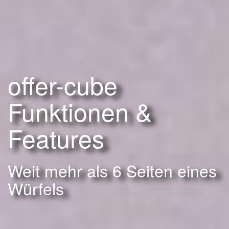
offer-cube
Funktionen &
Features
Weit mehr als 6 Seiten eines
Würfels