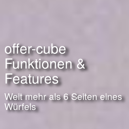
offer-cube
Funktionen &
Features
Weit mehr als 6 Seiten eines
Würfels