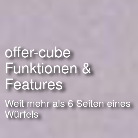
offer-cube
Funktionen &
Features
Weit mehr als 6 Seiten eines
Würfels