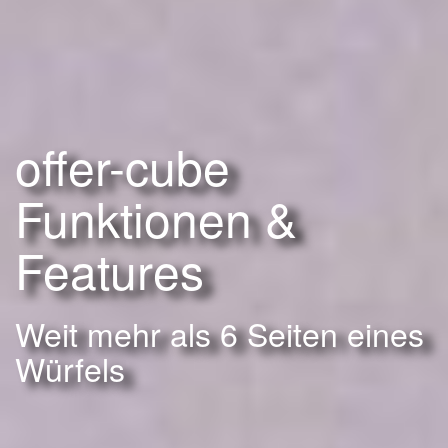
offer-cube
Funktionen &
Features
Weit mehr als 6 Seiten eines
Würfels