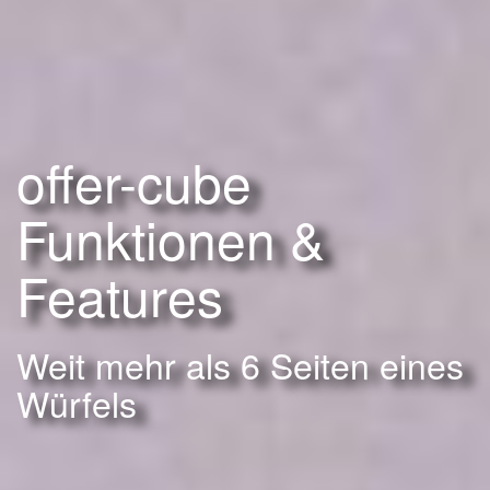
offer-cube
Funktionen &
Features
Weit mehr als 6 Seiten eines
Würfels