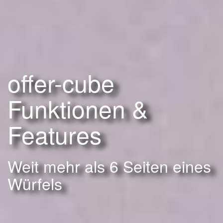
offer-cube
Funktionen &
Features
Weit mehr als 6 Seiten eines
Würfels