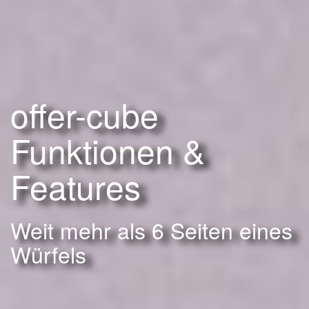
offer-cube
Funktionen &
Features
Weit mehr als 6 Seiten eines
Würfels