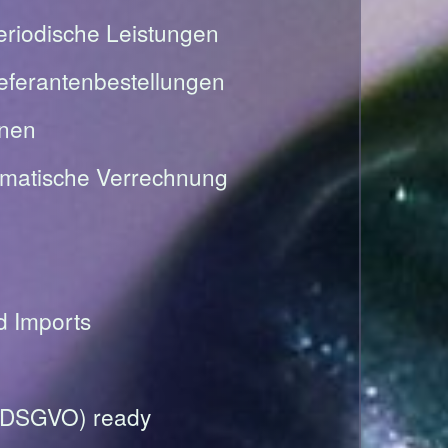
riodische Leistungen
Lieferantenbestellungen
onen
omatische Verrechnung
nd Imports
(DSGVO) ready