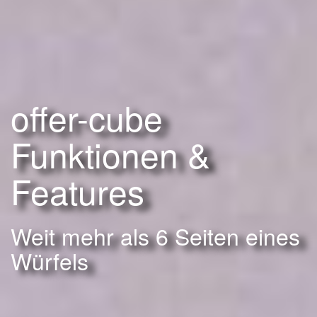
offer-cube
Funktionen &
Features
Weit mehr als 6 Seiten eines
Würfels