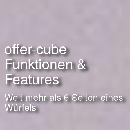
offer-cube
Funktionen &
Features
Weit mehr als 6 Seiten eines
Würfels