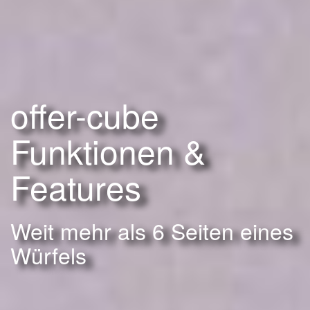
offer-cube
Funktionen &
Features
Weit mehr als 6 Seiten eines
Würfels