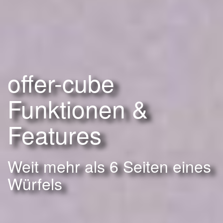
offer-cube
Funktionen &
Features
Weit mehr als 6 Seiten eines
Würfels