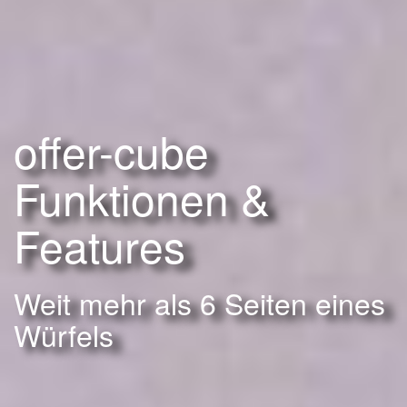
offer-cube
Funktionen &
Features
Weit mehr als 6 Seiten eines
Würfels